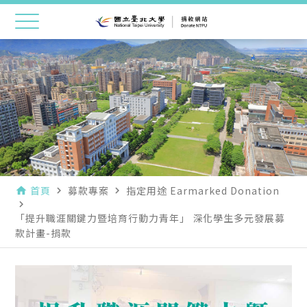
首頁
募款專案
指定用途 Earmarked Donation
home
navigate_next
navigate_next
navigate_next
「提升職涯關鍵力暨培育行動力青年」 深化學生多元發展募
款計畫-捐款